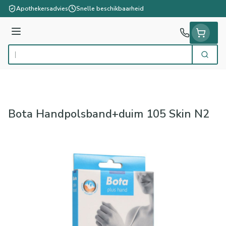
Ga naar de inhoud
Apothekersadvies
Snelle beschikbaarheid
Menu
Zoek
Product, merk, categorie...
Bota Handpolsband+duim 105 Skin N2