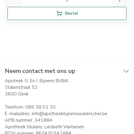
Bestel
Neem contact met ons op
Apoteek G. En J. Bijnens BVBA
Stalenstraat 52
3600
Genk
Telefoon:
089 38 01 30
E-mailadres:
info@
apotheekbijnenswaterschei.be
APB nummer:
341884
Apotheek titularis:
Liesbeth Vantienen
BTW nummer:
BE0430341884