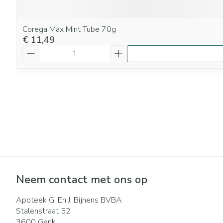
Corega Max Mint Tube 70g
€ 11,49
Aantal
Neem contact met ons op
Apoteek G. En J. Bijnens BVBA
Stalenstraat 52
3600
Genk