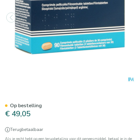
Bipressil 10mg/10mg Filmom
Op bestelling
€ 49,05
Terugbetaalbaar
Als je recht hebt op een terugbetaling voor dit geneesmiddel, betaal je in de