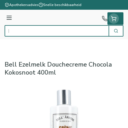
Ga naar de inhoud
Apothekersadvies
Snelle beschikbaarheid
Menu
Zoek
Product, merk, categorie...
Bell Ezelmelk Douchecreme Chocola
Kokosnoot 400ml