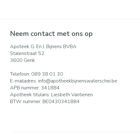
Eelt
Zuurstof
Eksteroog - lik
Ademhalingsst
Toon meer
Neem contact met ons op
Spieren en gew
Apoteek G. En J. Bijnens BVBA
Specifiek voor
Naalden en spu
Stalenstraat 52
3600
Genk
Lichaamsverzor
Spuiten
Infecties
Deodorant
Oplossing voor i
Telefoon:
089 38 01 30
E-mailadres:
info@
apotheekbijnenswaterschei.be
Gezichtsverzorg
Naalden
APB nummer:
341884
Luizen
Naalden voor in
Apotheek titularis:
Liesbeth Vantienen
pennaalden
BTW nummer:
BE0430341884
Toon meer
Diagnostica
Haar