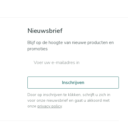
Bed
ng zon
Doorliggen - decubitis
ie
Urinewegen
Toon meer
Nieuwsbrief
id, spanning
Stoppen met roken
Blijf op de hoogte van nieuwe producten en
t en intieme
n Orthopedie
Gezichtsreiniging -
Instrumenten
promoties
sche
ontschminken
E-mail adres
 anticonceptie
Reinigingsmelk, - crème, -
Anti tumor middelen
olie en gel
jn
Tonic - lotion
orging
Anesthesie
Inschrijven
Micellair water
Door op inschrijven te klikken, schrijft u zich in
t
Specifiek voor de ogen
voor onze nieuwsbrief en gaat u akkoord met
ie
Diverse geneesmiddelen
onze
privacy policy
.
Toon meer