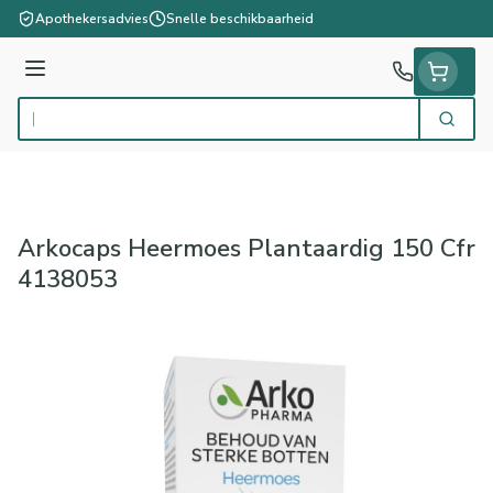
Ga naar de inhoud
Apothekersadvies
Snelle beschikbaarheid
Menu
Zoek
Product, merk, categorie...
Arkocaps Heermoes Plantaardig 150 Cfr
4138053