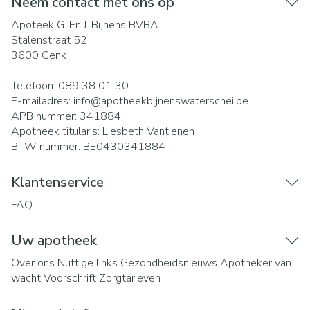
Neem contact met ons op
Apoteek G. En J. Bijnens BVBA
Stalenstraat 52
3600
Genk
Telefoon:
089 38 01 30
E-mailadres:
info@
apotheekbijnenswaterschei.be
APB nummer:
341884
Apotheek titularis:
Liesbeth Vantienen
BTW nummer:
BE0430341884
Klantenservice
FAQ
Uw apotheek
Over ons
Nuttige links
Gezondheidsnieuws
Apotheker van
wacht
Voorschrift
Zorgtarieven