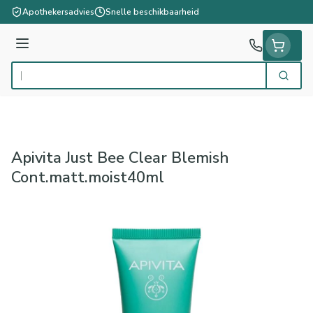
Ga naar de inhoud
Apothekersadvies
Snelle beschikbaarheid
Menu
Zoek
Product, merk, categorie...
Apivita Just Bee Clear Blemish
Cont.matt.moist40ml