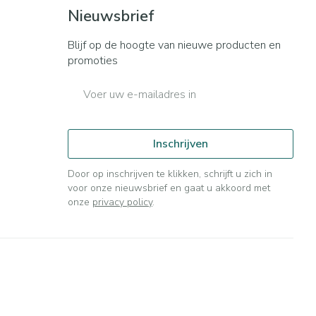
Bed
Nieuwsbrief
ng zon
Doorliggen - decubitis
ie
Urinewegen
Blijf op de hoogte van nieuwe producten en
Toon meer
promoties
E-mail adres
id, spanning
Stoppen met roken
t en intieme
n Orthopedie
Gezichtsreiniging -
Instrumenten
sche
ontschminken
Inschrijven
 anticonceptie
Reinigingsmelk, - crème, -
Anti tumor middelen
olie en gel
Door op inschrijven te klikken, schrijft u zich in
jn
voor onze nieuwsbrief en gaat u akkoord met
Tonic - lotion
orging
onze
privacy policy
.
Anesthesie
Micellair water
t
Specifiek voor de ogen
ie
Diverse geneesmiddelen
Toon meer