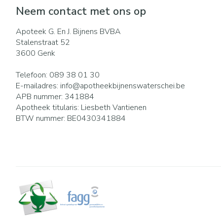
Eelt
Neem contact met ons op
Zuurstof
Eksteroog - lik
Ademhalingsst
Apoteek G. En J. Bijnens BVBA
Toon meer
Stalenstraat 52
3600
Genk
Spieren en gew
Telefoon:
089 38 01 30
Specifiek voor
Naalden en spu
E-mailadres:
info@
apotheekbijnenswaterschei.be
APB nummer:
341884
Lichaamsverzor
Spuiten
Infecties
Apotheek titularis:
Liesbeth Vantienen
Deodorant
Oplossing voor i
BTW nummer:
BE0430341884
Gezichtsverzorg
Naalden
Luizen
Naalden voor in
pennaalden
Toon meer
Diagnostica
Haar