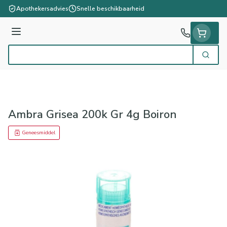
Ga naar de inhoud
Apothekersadvies
Snelle beschikbaarheid
Menu
Zoek
Product, merk, categorie...
Ambra Grisea 200k Gr 4g Boiron
Geneesmiddel