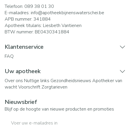
Telefoon:
089 38 01 30
E-mailadres:
info@
apotheekbijnenswaterschei.be
APB nummer:
341884
Apotheek titularis:
Liesbeth Vantienen
BTW nummer:
BE0430341884
Klantenservice
FAQ
Uw apotheek
Over ons
Nuttige links
Gezondheidsnieuws
Apotheker van
wacht
Voorschrift
Zorgtarieven
Nieuwsbrief
Blijf op de hoogte van nieuwe producten en promoties
E-mail adres