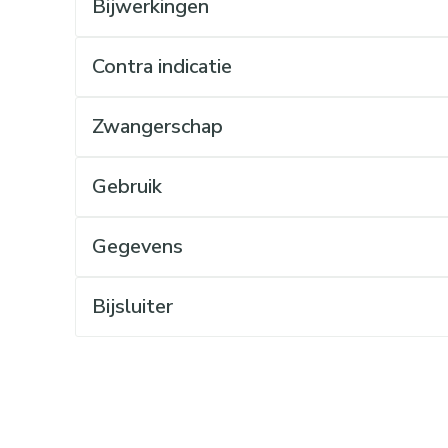
Bijwerkingen
Mondmaskers
rging
Supplementen
Insectenwe
middelen
ssen
Contra indicatie
 geïrriteerde
Zwangerschap
Gebruik
Gegevens
Zelfbruiner
Scheren
Bijsluiter